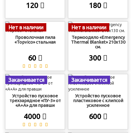
120
180
Нет в наличии
Нет в наличии
Проволочная пила
Термоодяло «Emergency
«Topvico» стальная
Thermal Blanket» 210х130
см.
60
300
Заканчивается
Заканчивается
Устройство пусковое
Устройство пусковое
трехзарядное «ПУ-3» от
пластиковое с клипсой
«А+А» для правши
усиленное
4000
600