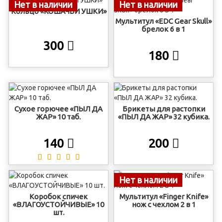
Нет в наличии
Нет в наличии
Кольцо «КОШАЧЬИ УШКИ»
Мультитул «EDC Gear Skull»
брелок 6 в 1
300
180
Сухое горючее «ПЫЛ ДА
Брикеты для растопки
ЖАР» 10 таб.
«ПЫЛ ДА ЖАР» 32 кубика.
140
200
Нет в наличии
Коробок спичек
Мультитул «Finger Knife»
«ВЛАГОУСТОЙЧИВЫЕ» 10
нож с чехлом 2 в 1
шт.