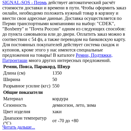
SIGNAL-SOS - Пермь
действует автоматический расчёт
стоимости доставки и времени в пути. Чтобы оформить заказ
онлайн, необходимо положить нужный товар в корзину и
ввести свои адресные данные. Доставка осуществляется по
Перми транспортными компаниями на выбор: "CDEK",
"Boxberry" и "Почта России" одним из следующих способов:
до пункта самовывоза или до двери. Оплатить заказ можно в
соотвествии с 54 фз, а также переводом на банковскую карту.
Для постоянных покупателей действует система скидок и
купонов, кроме этого у нас имеются cпециальные
предложения на товары! В каталоге
Ремни, Подтяжки,
Патронташи
много других интересных предложений.
Ремни, Пояса, Паракорд, Шнур
Длина (см)
1350
Ширина
50
Разрывное усилие (кгс)
550
Общие показатели
Материал
кордура
Сезонность
демисезон, лето, зима
Цвет изделия
хаки
Диапазон температур
от -70 до +80
(°C)
Читать дальше...
Производство
Россия