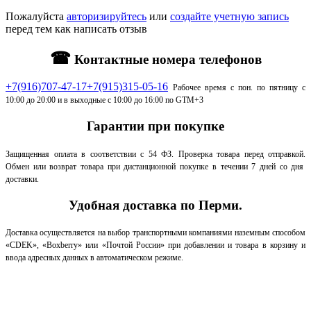
Пожалуйста
авторизируйтесь
или
создайте учетную запись
перед тем как написать отзыв
☎
Контактные номера телефонов
+7(916)707-47-17
+7(915)315-05-16
Рабочее время с пон. по пятницу с
10:00 до 20:00 и в выходные с 10:00 до 16:00 по GTM+3
Гарантии при покупке
Защищенная оплата в соответствии с 54 ФЗ.
Проверка товара перед отправкой.
Обмен или возврат товара при дистанционной покупке в течении 7 дней со дня
доставки.
Удобная доставка по Перми.
Доставка осуществляется на выбор транспортными компаниями наземным способом
«CDEK», «Boxberry» или «Почтой России» при добавлении и товара в корзину и
ввода адресных данных в автоматическом режиме.