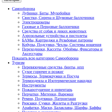
Самооборона
Дубинки, Биты, Мухобойки
Свистки, Сирена и Шумовые баллочники
Электрошокеры
Газовые и Перцовые баллончики
Средства от собак и диких животных
Аэрозольные устройства и пистолеты
БАМы, Картриджи и Резьбовые патроны
Кобуры, Подсумки, Чехлы, Системы ношения
Переходники, Кассеты, Обоймы, Фиксаторы и
Аксессуары
Показать всю категорию Самооборона
Туризм
Перевязочные средства, бинты, ипп
Сухое горючее и розжиг
Термосы, Термокружки и Посуда
Термоодеяла и Изотермические накидки
Инструменты
Пожаротушение и инвентарь
Перчатки, Митенки, Варежки
Ремни, Подтяжки, Патронташи
Рюкзаки, Сумки, Жилеты и Разгрузки
Арафатки, Маски, Балаклавы, Шарфы, Баффы